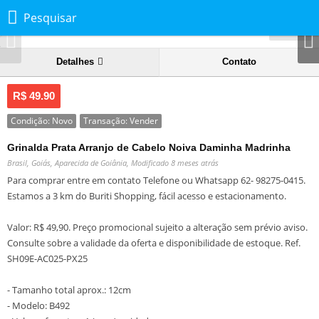
Pesquisar
1
de
3
Detalhes
Contato
Prev
Next
R$ 49.90
Condição:
Novo
Transação:
Vender
Grinalda Prata Arranjo de Cabelo Noiva Daminha Madrinha
Brasil, Goiás, Aparecida de Goiânia,
Modificado 8 meses atrás
Para comprar entre em contato Telefone ou Whatsapp 62- 98275-0415.
Estamos a 3 km do Buriti Shopping, fácil acesso e estacionamento.
Valor: R$ 49,90. Preço promocional sujeito a alteração sem prévio aviso.
Consulte sobre a validade da oferta e disponibilidade de estoque. Ref.
SH09E-AC025-PX25
- Tamanho total aprox.: 12cm
- Modelo: B492