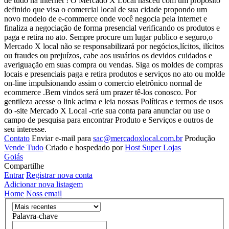
de tudo na internet ! O Mercado X Local nasceu com um propósito
definido que visa o comercial local de sua cidade propondo um
novo modelo de e-commerce onde você negocia pela internet e
finaliza a negociação de forma presencial verificando os produtos e
paga e retira no ato. Sempre procure um lugar publico e seguro,o
Mercado X local não se responsabilizará por negócios,lícitos, ilícitos
ou fraudes ou prejuízos, cabe aos usuários os devidos cuidados e
averiguação em suas compra ou vendas. Siga os moldes de compras
locais e presenciais paga e retira produtos e serviços no ato ou molde
on-line impulsionando assim o comercio eletrônico normal de
ecommerce .Bem vindos será um prazer tê-los conosco. Por
gentileza acesse o link acima e leia nossas Políticas e termos de usos
do -site Mercado X Local -crie sua conta para anunciar ou use o
campo de pesquisa para encontrar Produto e Serviços e outros de
seu interesse.
Contato
Enviar e-mail para
sac@mercadoxlocal.com.br
Produção
Vende Tudo
Criado e hospedado por
Host Super Lojas
Goiás
Compartilhe
Entrar
Registrar nova conta
Adicionar nova listagem
Home
Noss email
Palavra-chave