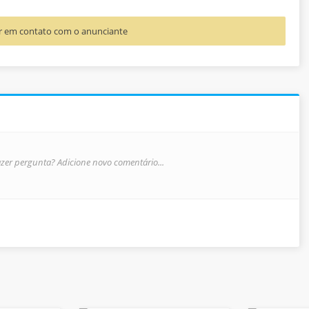
rar em contato com o anunciante
zer pergunta? Adicione novo comentário...