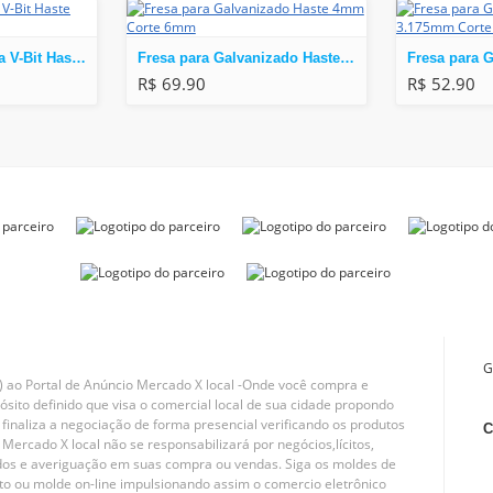
Fresa Chanfro Fresa V-Bit Haste 6mm
Fresa para Galvanizado Haste 4mm Corte 6mm
R$ 69.90
R$ 52.90
G
a) ao Portal de Anúncio Mercado X local -Onde você compra e
sito definido que visa o comercial local de sua cidade propondo
inaliza a negociação de forma presencial verificando os produtos
C
Mercado X local não se responsabilizará por negócios,lícitos,
idados e averiguação em suas compra ou vendas. Siga os moldes de
ato ou molde on-line impulsionando assim o comercio eletrônico