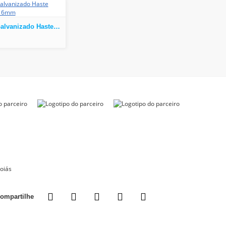
Fresa para Galvanizado Haste 3.175mm Corte 6mm
oiás
ompartilhe