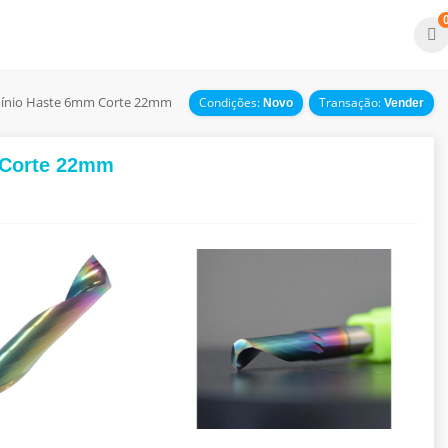
mínio Haste 6mm Corte 22mm
Condições:
Transação:
Novo
Vender
 Corte 22mm