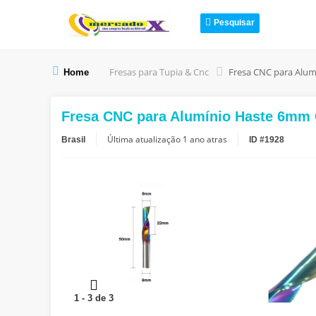
Pesquisar
Fresas para Tupia & Cnc
Fresa CNC para Alu
Home
Fresa CNC para Alumínio Haste 6mm
Última atualização
1 ano atras
Brasil
ID #1928
1
-
3
de
3