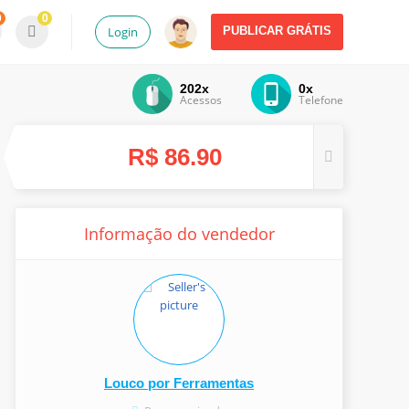
0
0
Login
PUBLICAR GRÁTIS
202x
0x
Acessos
Telefone
R$ 86.90
Informação do vendedor
Louco por Ferramentas